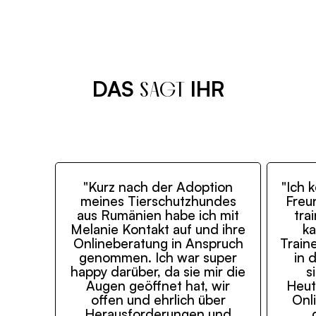
DAS
IHR
SAGT
"Kurz nach der Adoption
"Ich 
meines Tierschutzhundes
Freun
aus Rumänien habe ich mit
tra
Melanie Kontakt auf und ihre
ka
Onlineberatung in Anspruch
Traine
genommen. Ich war super
in 
happy darüber, da sie mir die
s
Augen geöffnet hat, wir
Heut
offen und ehrlich über
Onl
Herausforderungen und