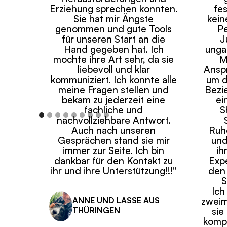
Erziehung sprechen konnten.
fes
Sie hat mir Ängste
kein
genommen und gute Tools
Pe
für unseren Start an die
J
Hand gegeben hat. Ich
unga
mochte ihre Art sehr, da sie
M
liebevoll und klar
Ansp
kommuniziert. Ich konnte alle
um d
meine Fragen stellen und
Bezi
bekam zu jederzeit eine
ei
fachliche und
S
nachvollziehbare Antwort.
Auch nach unseren
Ruh
Gesprächen stand sie mir
und
immer zur Seite. Ich bin
ih
dankbar für den Kontakt zu
Expe
ihr und ihre Unterstützung!!!"
den
S
Ich
zweim
ANNE UND LASSE AUS
sie
THÜRINGEN
kompl